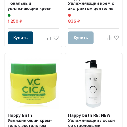
Тональный
Увлажняющий крем с
увлажняющий крем-
экстрактом центеллы
санскрин SPF50+,
(CICA) и алоэ,
PA+++ 40 г. LOVE MAK...
гиалуронов...
1 250
836
₽
₽
Купить
Купить
Happy Birth
Happy birth RE: NEW
Увлажняющий крем-
Увлажняющий лосьон
гель с экстрактом
со стволовыми