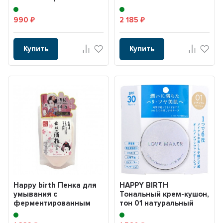
центеллы, 3 типами
клетками,
производн...
гиалуроновой к...
990
2 185
₽
₽
Купить
Купить
Happy birth Пенка для
HAPPY BIRTH
умывания с
Тональный крем-кушон,
ферментированным
тон 01 натуральный
экстрактом рисового
бежевый 15г. LOVE
саке и ...
MAKER ...