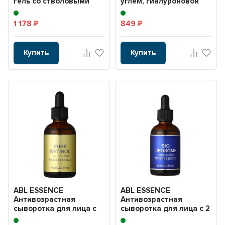
гель со стволовыми
углём, гиалуроновой
клетками, золотом, с...
кислой, экстрак...
1 178
849
₽
₽
Купить
Купить
ABL ESSENCE
ABL ESSENCE
Антивозрастная
Антивозрастная
сыворотка для лица с
сыворотка для лица с 2
ретинолом 60мл
видами липосомов