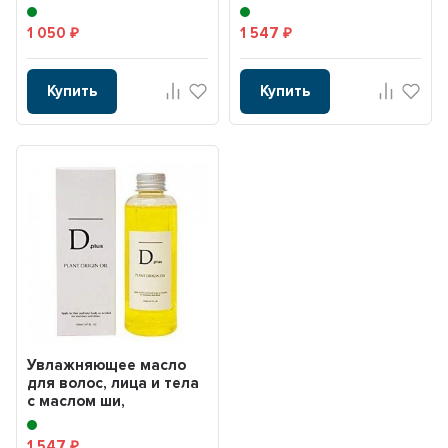
ниацинамидом,
фуллереном,
витамином С, CICA, ...
скваланом, ...
1 050
1 547
₽
₽
Купить
Купить
Увлажняющее масло
для волос, лица и тела
с маслом ши,
фуллереном,
скваланом, ...
1 547
₽