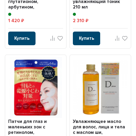
глутатионом,
увлажняющий тоник
арбутином,
210 мл
церамидами,
гиалуроновой кислотой
1 420
2 310
₽
₽
и ...
Купить
Купить
Патчи для глаз и
Увлажняющее масло
маленьких зон с
для волос, лица и тела
ретинолом,
с маслом ши,