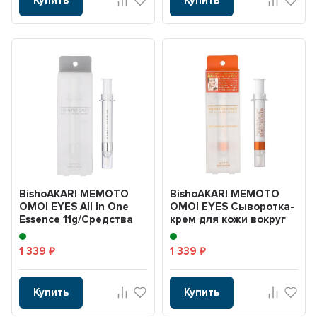
BishoAKARI MEMOTO
BishoAKARI MEMOTO
OMOI EYES All In One
OMOI EYES Сыворотка-
Essence 11g/Средства
крем для кожи вокруг
косметические для...
глаз с ретинолом, ...
1 339
1 339
₽
₽
Купить
Купить