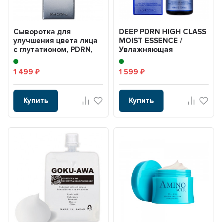
Cыворотка для
DEEP PDRN HIGH CLASS
улучшения цвета лица
MOIST ESSENCE /
с глутатионом, PDRN,
Увлажняющая
нанокерамидами,
омолаживающая
факто...
сыворотка с PD...
1 499
1 599
₽
₽
Купить
Купить