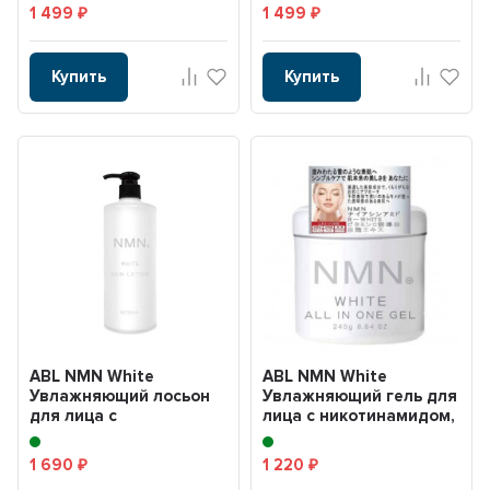
60мл
1 499
1 499
₽
₽
Купить
Купить
ABL NMN White
ABL NMN White
Увлажняющий лосьон
Увлажняющий гель для
для лица с
лица с никотинамидом,
никотинамидом,
ниацинамидом, витам...
ниацинамидом, вит...
1 690
1 220
₽
₽