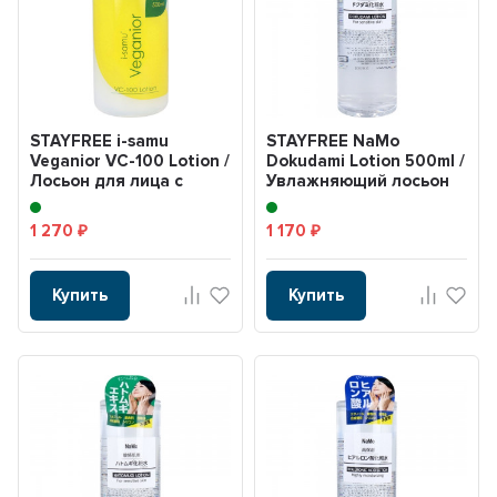
STAYFREE i-samu
STAYFREE NaMo
Veganior VC-100 Lotion /
Dokudami Lotion 500ml /
Лосьон для лица с
Увлажняющий лосьон
витамином С 500ml.
для чувствительной
ко...
1 270
1 170
₽
₽
Купить
Купить