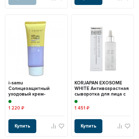
i-samu
KORJAPAN EXOSOME
Солнцезащитный
WHITE Антивозрастная
уходовый крем-
сыворотка для лица с
санскрин
экзосомами, ниаци...
SPF50+/PA++++ 70 г UV
1 220
1 451
₽
₽
Care&T...
Купить
Купить