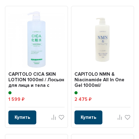
CAPITOLO CICA SKIN
CAPITOLO NMN &
LOTION 1000ml / Лосьон
Niacinamide All In One
для лица и тела с
Gel 1000ml/
экстрактом центел...
Увлажняющий гель для
лиц...
1 599
2 475
₽
₽
Купить
Купить