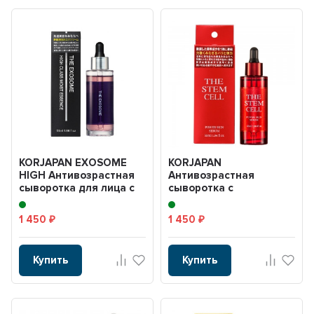
KORJAPAN EXOSOME
KORJAPAN
HIGH Антивозрастная
Антивозрастная
сыворотка для лица с
сыворотка с
экзосомами, ниацина...
растительными
экзосомами и
1 450
1 450
₽
₽
плацентой, экс...
Купить
Купить