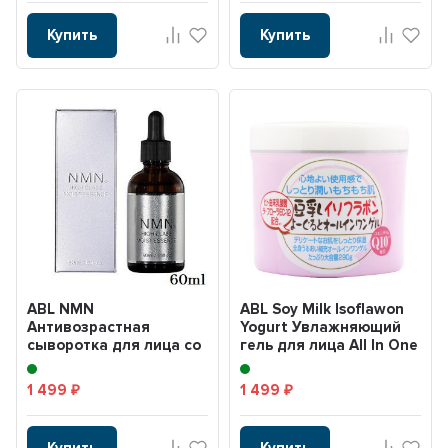
Купить
Купить
ABL NMN
ABL Soy Milk Isoflawon
Антивозрастная
Yogurt Увлажняющий
сыворотка для лица со
гель для лица All In One
стволовыми клетками
Gel 290г
60 ml
1 499
1 499
₽
₽
Купить
Купить