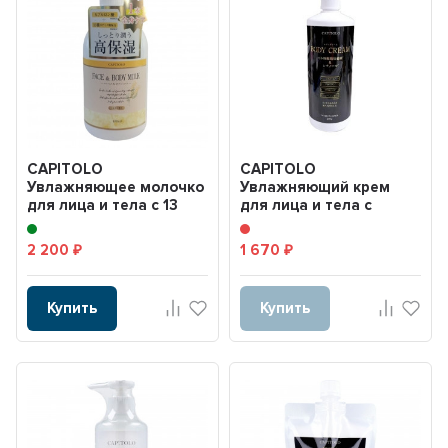
CAPITOLO
CAPITOLO
Увлажняющее молочко
Увлажняющий крем
для лица и тела с 13
для лица и тела с
типами аминокислот,
стволовыми клетами и
гиалуро...
ретинолом 5...
2 200
1 670
₽
₽
Купить
Купить