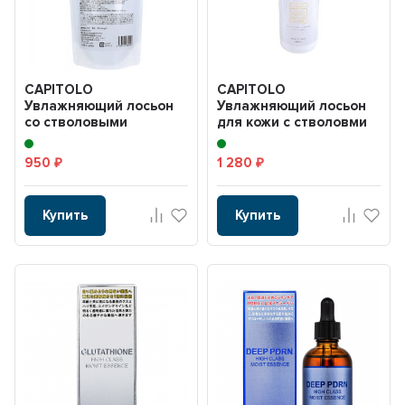
CAPITOLO
CAPITOLO
Увлажняющий лосьон
Увлажняющий лосьон
со стволовыми
для кожи с стволовми
клетками и ретинолом
клеткми и ретинолом
400мл
500мл
950
1 280
₽
₽
Купить
Купить