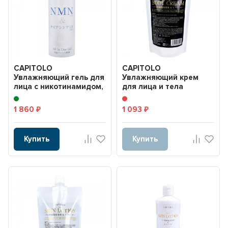
CAPITOLO
CAPITOLO
Увлажняющий гель для
Увлажняющий крем
лица с никотинамидом,
для лица и тела
ниацинамидом,
стволовми клетам
коллагеном,...
человека и ретин...
1 860
1 093
₽
₽
Купить
Купить