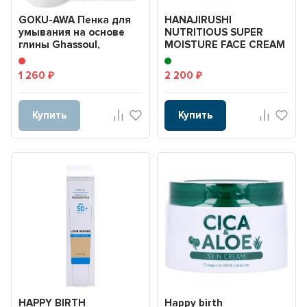
GOKU-AWA Пенка для
HANAJIRUSHI
умывания на основе
NUTRITIOUS SUPER
глины Ghassoul,
MOISTURE FACE CREAM
фруктовых кислот и
80g/ Интенсивный
морс...
увлажняющий...
1 260
2 200
₽
₽
Купить
Купить
HAPPY BIRTH
Happy birth