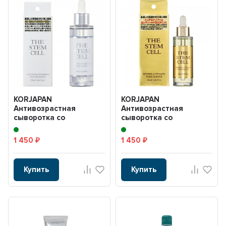
KORJAPAN
KORJAPAN
Антивозрастная
Антивозрастная
сыворотка со
сыворотка со
стволовыми клетками,т
стволовыми
экзосомами, глутат...
клетками,экзосомами,
1 450
1 450
₽
₽
2 видами...
Купить
Купить