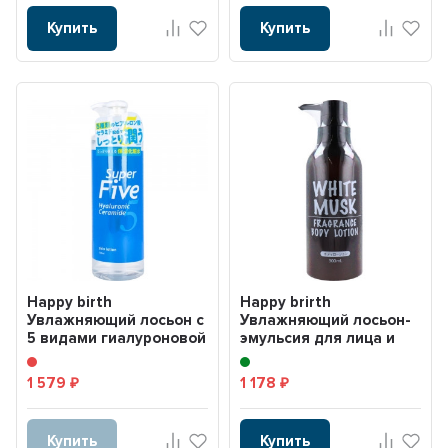
Купить
Купить
Happy birth
Happy brirth
Увлажняющий лосьон с
Увлажняющий лосьон-
5 видами гиалуроновой
эмульсия для лица и
кислоты 500мл
тела с гиалуроновой
кисло...
1 579
1 178
₽
₽
Купить
Купить