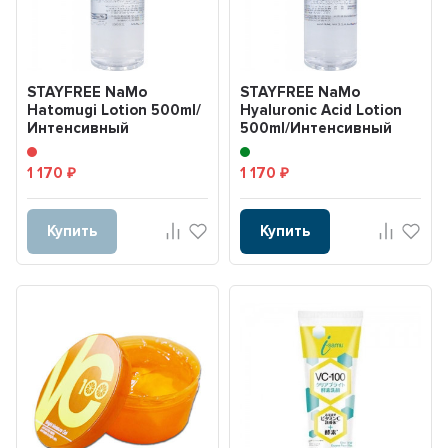
STAYFREE NaMo
STAYFREE NaMo
Hatomugi Lotion 500ml/
Hyaluronic Acid Lotion
Интенсивный
500ml/Интенсивный
увлажняющий лосьон
увлажняющий лосьон
для чувств...
для...
1 170
1 170
₽
₽
Купить
Купить