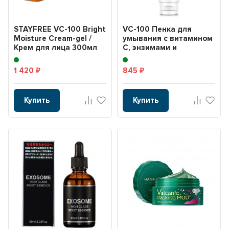
STAYFREE VC-100 Bright
VC-100 Пенка для
Moisture Cream-gel /
умывания с витамином
Крем для лица 300мл
С, энзимами и
ботаническим
комплексом 1...
1 420
845
₽
₽
Купить
Купить