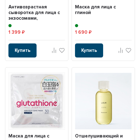
Антивозрастная
Маска для лица с
сыворотка для лица с
глиной
экзосомами,
стволовыми клетками,
липосома...
1 399
1 690
₽
₽
Купить
Купить
Маска для лица с
Отшелушивающий и