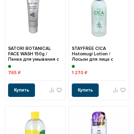
SATORI BOTANICAL
STAYFREE CICA
FACE WASH 150g /
Hatomugi Lotion /
Пенка для умывания с
Лосьон для лица с
ботаническим
центеллой азиатской
комлексом.
500ml.
765
1 270
₽
₽
Купить
Купить