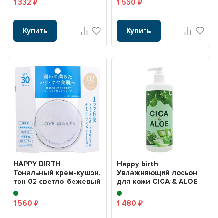
1 332
1 560
₽
₽
Купить
Купить
HAPPY BIRTH
Happy birth
Тональный крем-кушон,
Увлажняющий лосьон
тон 02 светло-бежевый
для кожи CICA & ALOE
15г. LOVE MAKER Cushi...
500 мл
1 560
1 480
₽
₽