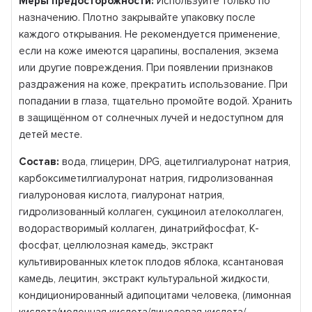
Меры предосторожности:
Используйте только по
назначению. Плотно закрывайте упаковку после
каждого открывания. Не рекомендуется применение,
если на коже имеются царапины, воспаления, экзема
или другие повреждения. При появлении признаков
раздражения на коже, прекратить использование. При
попадании в глаза, тщательно промойте водой. Хранить
в защищённом от солнечных лучей и недоступном для
детей месте.
Состав:
вода, глицерин, DPG, ацетилгиалуронат натрия,
карбоксиметилгиалуронат натрия, гидролизованная
гиалуроновая кислота, гиалуронат натрия,
гидролизованный коллаген, сукциноил ателоколлаген,
водорастворимый коллаген, динатрийфосфат, К-
фосфат, целлюлозная камедь, экстракт
культивированных клеток плодов яблока, ксантановая
камедь, лецитин, экстракт культуральной жидкости,
кондиционированный адипоцитами человека, (лимонная