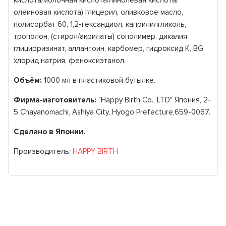
кислота/молочная кислота/линолевая кислота/
олеиновая кислота) глицерил, оливковое масло,
полисорбат 60, 1,2-гександиол, каприлилгликоль,
трополон, (стирол/акрилаты) сополимер, дикалия
глицирризинат, аллантоин, карбомер, гидроксид К, BG,
хлорид натрия, феноксиэтанол.
Объём:
1000 мл в пластиковой бутылке.
Фирма-изготовитель:
"Happy Birth Co., LTD" Япония, 2-
5 Chayanomachi, Ashiya City, Hyogo Prefecture,659-0067.
Сделано в Японии.
Производитель:
HAPPY BIRTH