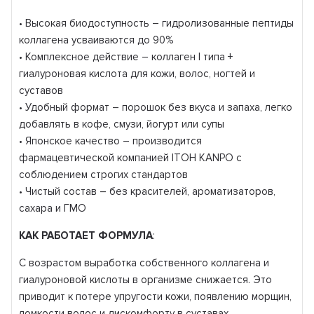
• Высокая биодоступность – гидролизованные пептиды
коллагена усваиваются до 90%
• Комплексное действие – коллаген I типа +
гиалуроновая кислота для кожи, волос, ногтей и
суставов
• Удобный формат – порошок без вкуса и запаха, легко
добавлять в кофе, смузи, йогурт или супы
• Японское качество – производится
фармацевтической компанией ITOH KANPO с
соблюдением строгих стандартов
• Чистый состав – без красителей, ароматизаторов,
сахара и ГМО
КАК РАБОТАЕТ ФОРМУЛА
:
С возрастом выработка собственного коллагена и
гиалуроновой кислоты в организме снижается. Это
приводит к потере упругости кожи, появлению морщин,
ломкости волос и дискомфорту в суставах.