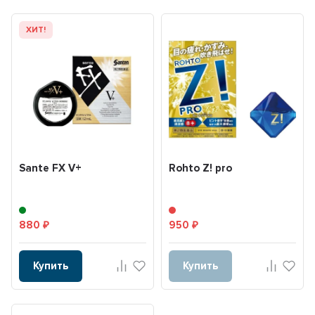
ХИТ!
Sаnte FX V+
Rohto Z! pro
880
950
₽
₽
Купить
Купить