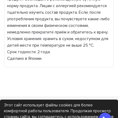
норму продукта. Лицам с аллергией рекомендуется
тщательно изучить состав продукта. Если, после
употребления продукта, вы почувствуете какие-либо
изменения в своем физическом состоянии,
немедленно прекратите приём и обратитесь к врачу.
Условия хранения: хранить в сухом, недоступном для
детей месте при температуре не выше 25 °С.
Срок годности: 2 года.
Сделано в Японии.
Этот сайт использует файлы cookies для более
Каталог
Покупателям
комфортной работы пользователя. Продолжая просмотр
страниц сайта, вы соглашаетесь с использованием файлов