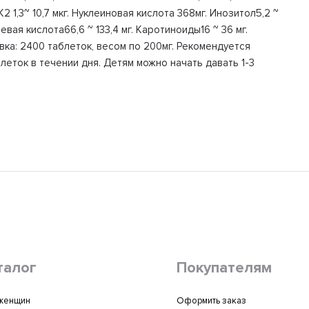
н К2 1,3~ 10,7 мкг. Нуклеиновая кислота 368мг. Инозитол5,2 ~
евая кислота66,6 ~ 133,4 мг. Каротиноиды16 ~ 36 мг.
вка: 2400 таблеток, весом по 200мг. Рекомендуется
леток в течении дня. Детям можно начать давать 1-3
талог
Покупателям
женщин
Оформить заказ