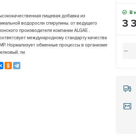
В 
ысококачественная пищевая добавка из
3 
никальной водоросли спирулины, от ведущего
понского производителя компании ALGAE .
оответсвует международному стандарту качества
MP. Нормализует обменные процессы в организме
белковый, ли