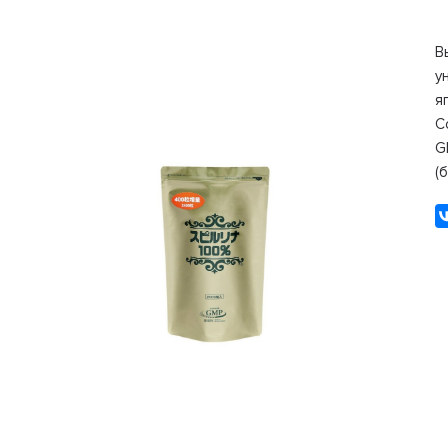
В
у
я
С
G
(