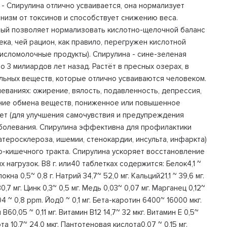
 - Спирулина отлично усваивается, она нормализует
низм от токсинов и способствует снижению веса.
орый позволяет нормализовать кислотно-щелочной баланс
ка, чей рацион, как правило, перегружен кислотной
, кисломолочные продукты). Спирулина - сине-зеленая
 3 милиардов лет назад. Растёт в пресных озерах, в
льных веществ, которые отлично усваиваются человеком.
еваниях: ожирение, вялость, подавленность, депрессия,
ение обмена веществ, пониженное или повышенное
ет (для улучшения самочувствия и предупреждения
аболевания. Спирулина эффективна для профилактики
теросклероза, ишемии, стенокардии, инсульта, инфаркта)
-кишечного тракта. Спирулина ускоряет восстановление
нагрузок. В8 г. или40 таблетках содержится: Белок4,1 ~
окна 0,5~ 0,8 г. Натрий 34,7~ 52,0 мг. Кальций21,1 ~ 39,6 мг.
0,7 мг. Цинк 0,3~ 0,5 мг. Медь 0,03~ 0,07 мг. Марганец 0,12~
04 ~ 0,8 ppm. Йод0 ~ 0,1 мг. Бета-каротин 6400~ 16000 мкг.
 В60,05 ~ 0,11 мг. Витамин В12 14,7~ 32 мкг. Витамин Е 0,5~
та 10,7~ 24,0 мкг. Пантотеновая кислота0,07 ~ 0,15 мг.