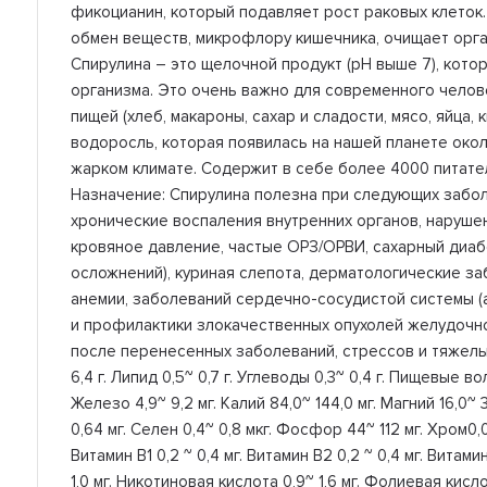
фикоцианин, который подавляет рост раковых клеток.
обмен веществ, микрофлору кишечника, очищает орга
Спирулина – это щелочной продукт (pH выше 7), кот
организма. Это очень важно для современного челове
пищей (хлеб, макароны, сахар и сладости, мясо, яйца
водоросль, которая появилась на нашей планете около
жарком климате. Содержит в себе более 4000 питате
Назначение: Спирулина полезна при следующих забол
хронические воспаления внутренних органов, наруш
кровяное давление, частые ОРЗ/ОРВИ, сахарный диаб
осложнений), куриная слепота, дерматологические з
анемии, заболеваний сердечно-сосудистой системы (а
и профилактики злокачественных опухолей желудочно
после перенесенных заболеваний, стрессов и тяжелых 
6,4 г. Липид 0,5~ 0,7 г. Углеводы 0,3~ 0,4 г. Пищевые вол
Железо 4,9~ 9,2 мг. Калий 84,0~ 144,0 мг. Магний 16,0~ 3
0,64 мг. Селен 0,4~ 0,8 мкг. Фосфор 44~ 112 мг. Хром0,
Витамин В1 0,2 ~ 0,4 мг. Витамин В2 0,2 ~ 0,4 мг. Витамин
1,0 мг. Никотиновая кислота 0,9~ 1,6 мг. Фолиевая кисло