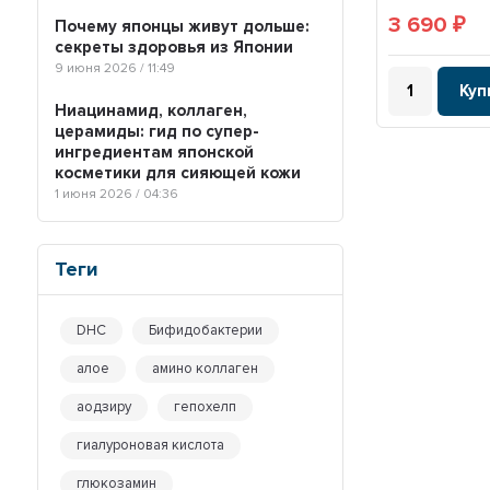
3 690
₽
Почему японцы живут дольше:
секреты здоровья из Японии
9 июня 2026 / 11:49
Куп
Ниацинамид, коллаген,
церамиды: гид по супер-
ингредиентам японской
косметики для сияющей кожи
1 июня 2026 / 04:36
Теги
DHC
Бифидобактерии
алое
амино коллаген
аодзиру
гепохелп
гиалуроновая кислота
глюкозамин