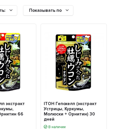
ть:
Показывать по
лп экстракт
ITОH Гепохелп (экстракт
ркумы,
Устрицы, Куркумы,
Орнитин 66
Молюски + Орнитин) 30
дней
В наличии