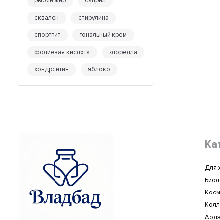
рыбий жир
саприл
сквален
спирулина
спортпит
тональный крем
фолиевая кислота
хлорелла
хондроитин
яблоко
Ка
Для 
Биол
Косм
Колл
Аодз