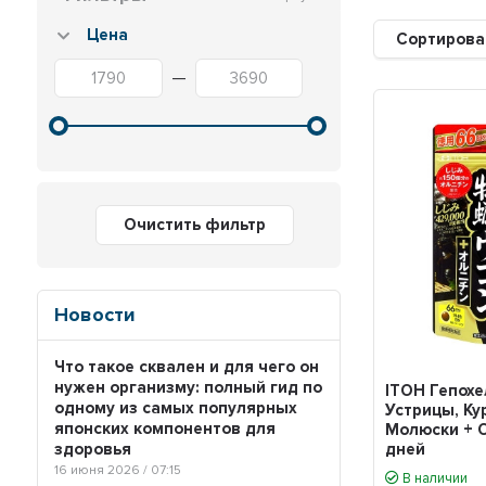
Цена
Сортирова
—
Очистить фильтр
Новости
Что такое сквален и для чего он
нужен организму: полный гид по
ITОH Гепохе
одному из самых популярных
Устрицы, Ку
японских компонентов для
Молюски + 
дней
здоровья
16 июня 2026 / 07:15
В наличии