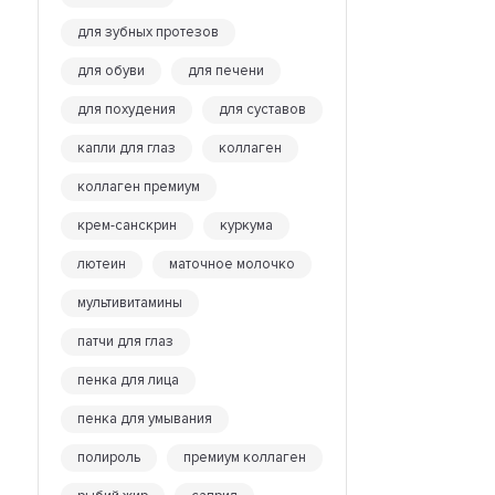
для зубных протезов
для обуви
для печени
для похудения
для суставов
капли для глаз
коллаген
коллаген премиум
крем-санскрин
куркума
лютеин
маточное молочко
мультивитамины
патчи для глаз
пенка для лица
пенка для умывания
полироль
премиум коллаген