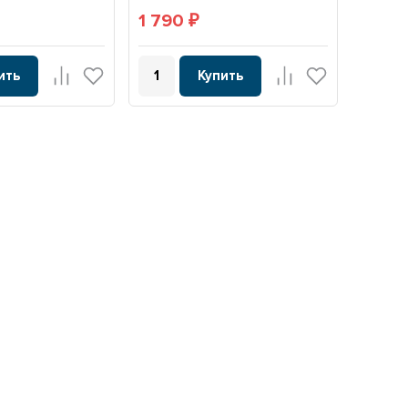
1 790
₽
ить
Купить