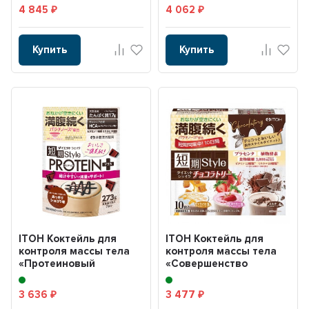
4 845
4 062
₽
₽
Купить
Купить
ITOH Коктейль для
ITOH Коктейль для
контроля массы тела
контроля массы тела
«Протеиновый
«Совершенство
коктейль со вкусом
красоты и фигуры»
шокола...
(Style ...
3 636
3 477
₽
₽