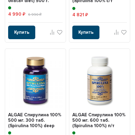
ovata» diet) 500 г.
(Spirulina 100% с/т
банка)
4 990
4 821
₽
6 990
₽
₽
Купить
Купить
ALGAE Спирулина 100%
ALGAE Спирулина 100%
500 мг. 300 таб.
500 мг. 600 таб.
(Spirulina 100%) deep
(Spirulina 100%) п/т
ocean water ( с/т...
банка