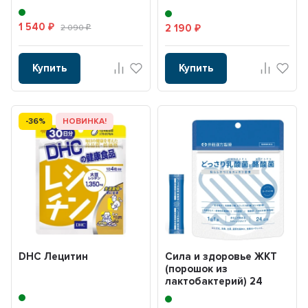
1 540
2 190
₽
2 090
₽
₽
Купить
Купить
-36%
НОВИНКА!
DHC Лецитин
Сила и здоровье ЖКТ
(порошок из
лактобактерий) 24
саше