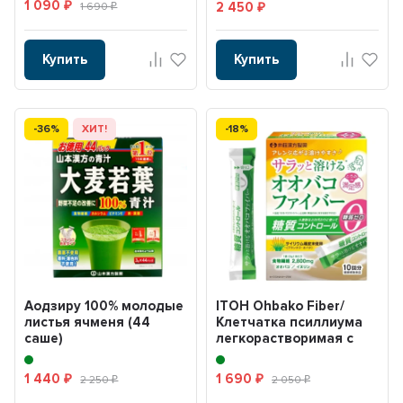
1 090
2 450
₽
1 690
₽
₽
Купить
Купить
-36%
ХИТ!
-18%
Аодзиру 100% молодые
ITOH Ohbako Fiber/
листья ячменя (44
Клетчатка псиллиума
саше)
легкорастворимая с
инулином (Psyllium f...
1 440
1 690
₽
2 250
₽
2 050
₽
₽