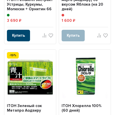
Устрицы, Куркумы,
вкусом Яблока (на 20
Молюски + Орнитин 66
дней)
дней
3 690
1 600
₽
₽
Купить
Купить
-19%
ITOH Зеленый сок
ITOH Хлорелла 100%
Метапро Аодзиру
(60 дней)