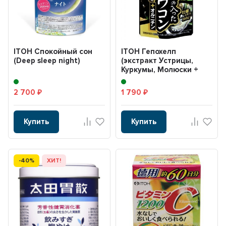
ITOH Спокойный сон
ITОH Гепохелп
(Deep sleep night)
(экстракт Устрицы,
Куркумы, Молюски +
Орнитин) 30 дней
2 700
1 790
₽
₽
Купить
Купить
-40%
ХИТ!