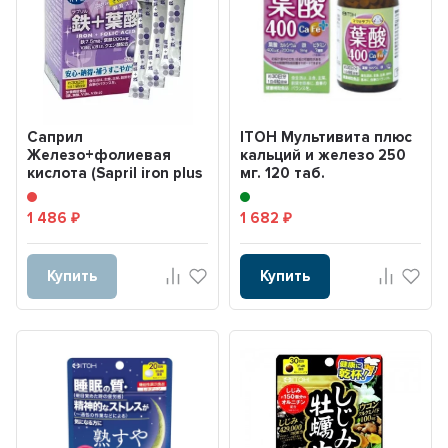
Саприл
ITOH Мультивита плюс
Железо+фолиевая
кальций и железо 250
кислота (Sapril iron plus
мг. 120 таб.
folic acid) 30 шт.
1 486
1 682
₽
₽
Купить
Купить