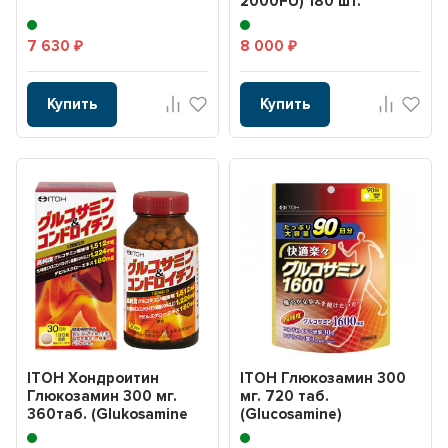
2000FU) 180 шт.
7 630
8 000
₽
₽
Купить
Купить
ITOH Хондроитин
ITOH Глюкозамин 300
Глюкозамин 300 мг.
мг. 720 таб.
360таб. (Glukosamine
(Glucosamine)
chondroitin)