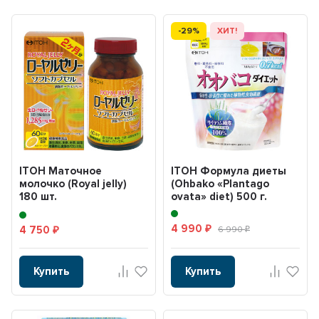
-29%
ХИТ!
ITOH Маточное
ITOH Формула диеты
молочко (Royal jelly)
(Ohbako «Plantago
180 шт.
ovata» diet) 500 г.
4 990
4 750
₽
6 990
₽
₽
Купить
Купить