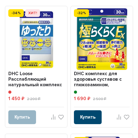
-34%
ХИТ!
-32%
DHC Loose
DHC комплекс для
Расслабляющий
здоровья суставов с
натуральный комплекс
глюкозамином,
для улучшения сна
коллагеном II типа +
MSM D...
1 450
1 690
₽
2 200
₽
2 500
₽
₽
Купить
Купить