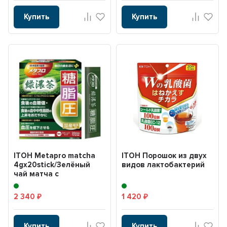
Купить
Купить
ITOH Metapro matcha
ITOH Порошок из двух
4gx20stick/Зелёный
видов лактобактерий
чай матча с
изомальтодекстрином
и ГАМК...
2 340
1 420
₽
₽
Купить
Купить