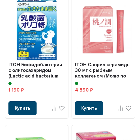
ITOH Бифидобактерии
ITOH Саприл керамиды
с олигосахаридом
30 мг с рыбным
(Lactic acid bacterium
коллагеном (Momo no
oligosaccharide)...
uruoi)
1 190
4 890
₽
₽
Купить
Купить