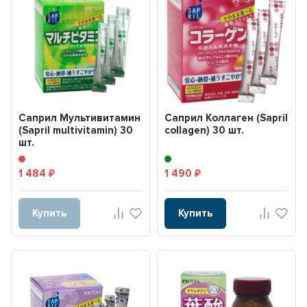
Саприл Мультивитамин
Саприл Коллаген (Sapril
(Sapril multivitamin) 30
collagen) 30 шт.
шт.
1 484
1 490
₽
₽
Купить
Купить