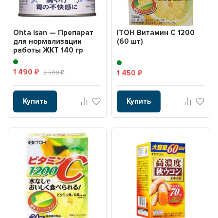
Ohta Isan — Препарат
ITОH Витамин С 1200
для нормализации
(60 шт)
работы ЖКТ 140 гр
1 490
1 450
₽
2 500
₽
₽
Купить
Купить