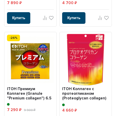
7 890
4 700
₽
₽
Купить
Купить
-26%
ITOH Премиум
ITOH Коллаген с
Коллаген (Granule
протеогликаном
"Premium collagen") 6.5
(Proteoglycan сollagen)
гр. 30 саше.
104 гр.
7 290
4 660
₽
9 900
₽
₽