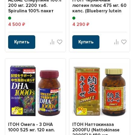
200 мг. 2200 таб.
лютеин плюс 475 мг. 60
Spirulina 100% пакет
капс. (Blueberry lutein
plus) 20
4 500
4 290
₽
₽
Купить
Купить
ITOH Омега - 3 DHA
ITOH Наттокиназа
1000 525 мг. 120 кап.
2000FU (Nattokinase