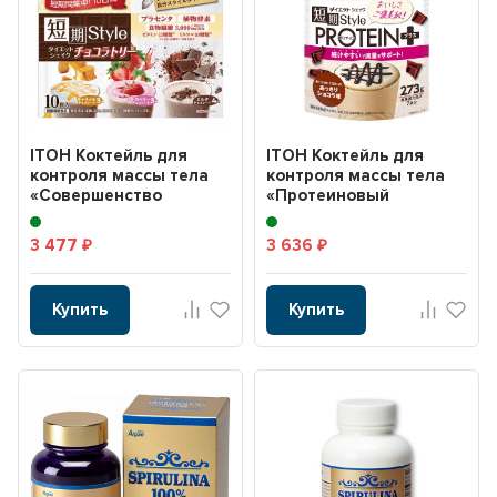
ITOH Коктейль для
ITOH Коктейль для
контроля массы тела
контроля массы тела
«Совершенство
«Протеиновый
красоты и фигуры»
коктейль со вкусом
(Style ...
шокола...
3 477
3 636
₽
₽
Купить
Купить