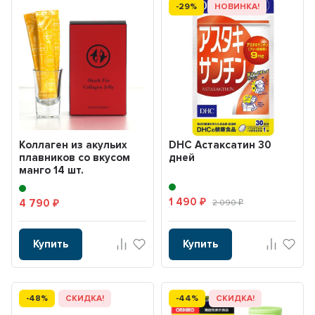
-29%
НОВИНКА!
Коллаген из акульих
DHC Астаксатин 30
плавников со вкусом
дней
манго 14 шт.
1 490
4 790
₽
2 090
₽
₽
Купить
Купить
-48%
СКИДКА!
-44%
СКИДКА!