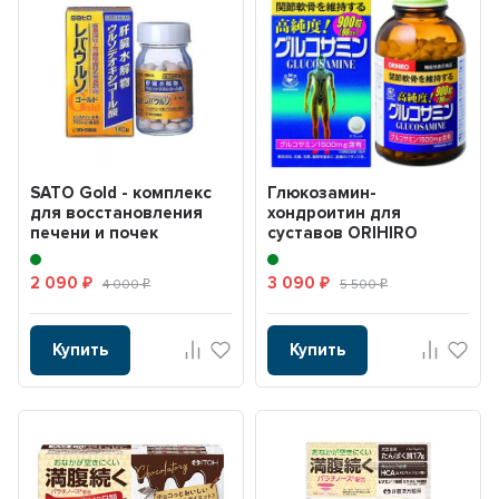
SATO Gold - комплекс
Глюкозамин-
для восстановления
хондроитин для
печени и почек
суставов ORIHIRO
2 090
3 090
₽
4 000
₽
5 500
₽
₽
Купить
Купить