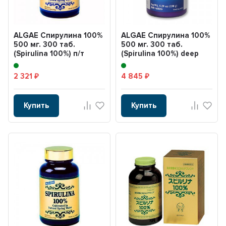
ALGAE Спирулина 100%
ALGAE Спирулина 100%
500 мг. 300 таб.
500 мг. 300 таб.
(Spirulina 100%) п/т
(Spirulina 100%) deep
банка
ocean water ( с/т...
2 321
4 845
₽
₽
Купить
Купить