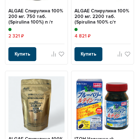
ALGAE Спирулина 100%
ALGAE Спирулина 100%
200 мг. 750 таб.
200 мг. 2200 таб.
(Spirulina 100%) п /т
(Spirulina 100% с/т
банка
банка)
2 321
4 821
₽
₽
Купить
Купить
ALGAE Спирулина 100%
ITOH Черничный