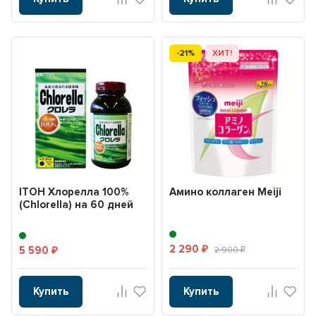
-21%
ХИТ!
ITOH Хлорелла 100%
Амино коллаген Meiji
(Chlorella) на 60 дней
2 290
5 590
₽
2 900
₽
₽
Купить
Купить