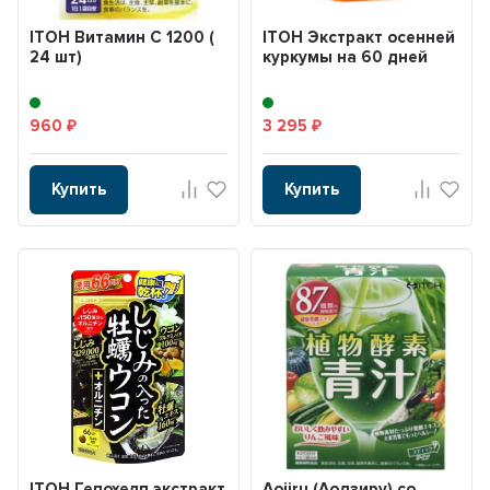
ITОH Витамин С 1200 (
ITOH Экстракт осенней
24 шт)
куркумы на 60 дней
960
3 295
₽
₽
Купить
Купить
ITОH Гепохелп экстракт
Aojiru (Аодзиру) со