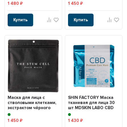
экзосомами, б...
1 480
1 450
₽
₽
Купить
Купить
Маска для лица с
SHIN FACTORY Маска
стволовыми клетками,
тканевая для лица 30
экстрактом чёрного
шт MDSKIN LABO CBD
жемчуга,
Premium каннабидол...
гидролизато...
1 450
1 430
₽
₽