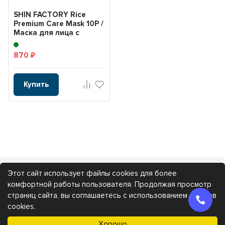
SHIN FACTORY Rice
Premium Care Mask 10P /
Маска для лица с
рисовым экстрактом,...
870
₽
Купить
Этот сайт использует файлы cookies для более
Каталог
Покупателям
комфортной работы пользователя. Продолжая просмотр
страниц сайта, вы соглашаетесь с использованием файлов
cookies.
Мы получаем и обрабатываем персональные данные посетителей
Хорошо