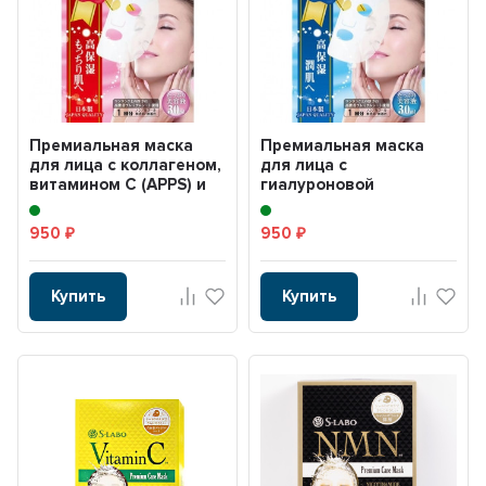
Премиальная маска
Премиальная маска
для лица с коллагеном,
для лица с
витамином С (APPS) и
гиалуроновой
растительными э...
кислотой, витамином С
(APPS) и раст...
950
950
₽
₽
Купить
Купить