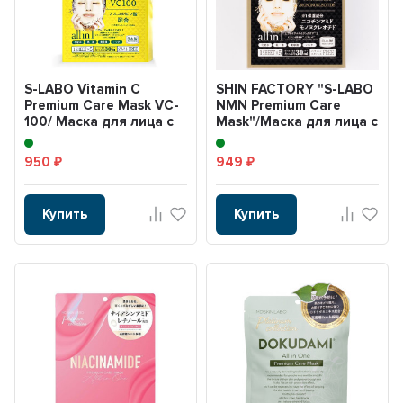
S-LABO Vitamin C
SHIN FACTORY "S-LABO
Premium Care Mask VC-
NMN Premium Care
100/ Маска для лица с
Mask"/Маска для лица с
5ю видами витамин...
никоти...
950
949
₽
₽
Купить
Купить