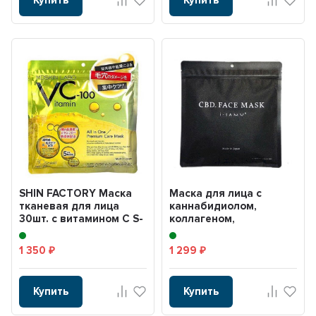
SHIN FACTORY Маска
Маска для лица с
тканевая для лица
каннабидиолом,
30шт. с витамином С S-
коллагеном,
LABO VC-100 Vitami...
гиалуроновой
кислотой, аланином, ...
1 350
1 299
₽
₽
Купить
Купить