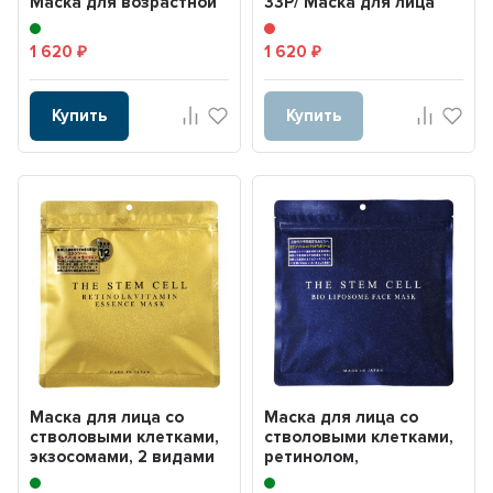
Маска для возрастной
33P/ Маска для лица
кожи никотинамидом
для чувствительной
(NMN)...
ко...
1 620
1 620
₽
₽
Купить
Купить
Маска для лица со
Маска для лица со
стволовыми клетками,
стволовыми клетками,
экзосомами, 2 видами
ретинолом,
ретинола, 3 видам...
ниацинамидом,