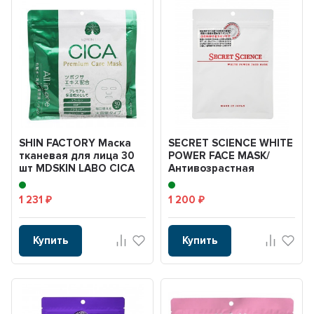
SHIN FACTORY Маска
SECRET SCIENCE WHITE
тканевая для лица 30
POWER FACE MASK/
шт MDSKIN LABO CICA
Антивозрастная
Premium с экстрак...
осветляющая маска
для лиц...
1 231
1 200
₽
₽
Купить
Купить