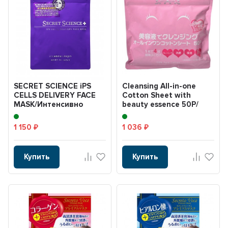
SECRET SCIENCE iPS
Cleansing All-in-one
CELLS DELIVERY FACE
Cotton Sheet with
MASK/Интенсивно
beauty essence 50P/
увлажняющая
Салфетки для сняти...
антивозрас...
1 150
1 036
₽
₽
Купить
Купить