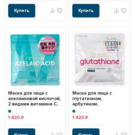
Купить
Купить
Маска для лица с
Маска для лица с
азелаиновой кислотой,
глутатионом,
2 видами витамина С,
арбутином,
гиалуроновой кисл...
церамидами,
гиалуроновой кислотой
1 420
1 420
₽
₽
и ...
Купить
Купить