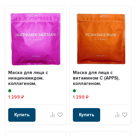
Маска для лица с
Маска для лица с
ниацинамидом,
витамином С (APPS),
коллагеном,
коллагеном,
гиалуроновой
гиалуроновой
кислотой, аргинином, ...
кислотой, аргин...
1 299
1 299
₽
₽
Купить
Купить