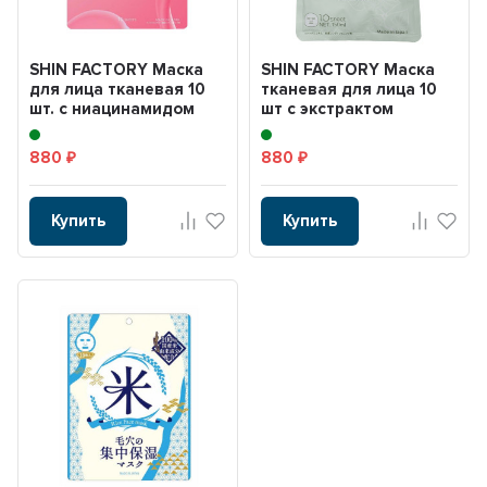
SHIN FACTORY Маска
SHIN FACTORY Маска
для лица тканевая 10
тканевая для лица 10
шт. с ниацинамидом
шт с экстрактом
MDSKIN LABO Niac...
докудами . MDSKIN LA...
880
880
₽
₽
Купить
Купить